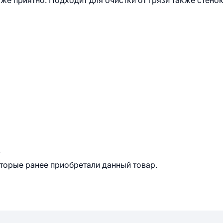
же приятно. Подходит для очистки от грязи также стено
.
оторые ранее приобретали данный товар.