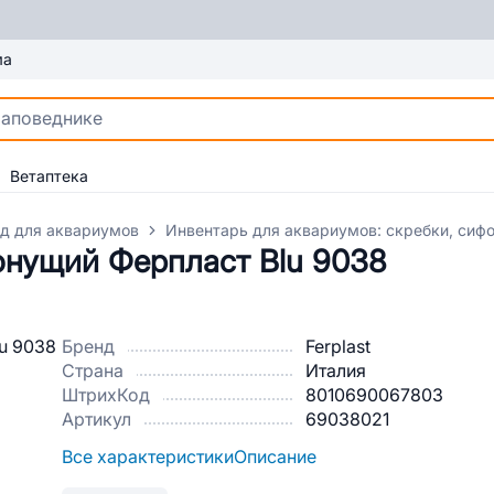
ма
Ветаптека
од для аквариумов
Инвентарь для аквариумов: скребки, сиф
тонущий Ферпласт Blu 9038
Бренд
Ferplast
Страна
Италия
ШтрихКод
8010690067803
Артикул
69038021
Все характеристики
Описание