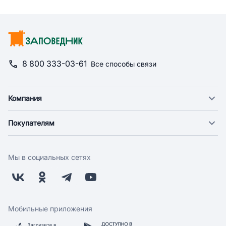
8 800 333-03-61
Все способы связи
Компания
О компании
Покупателям
Новости
Доставка
Фонд "Счастье в дом"
Оплата
Поставщикам
Мы в социальных сетях
Возврат
Арендодателям
Бонусная программа
Заводчикам
Магазины
Контакты
Скидки и акции
Обратная связь
Мобильные приложения
Бренды