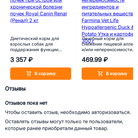
Диетический корм для
Лечебный корм для
взрослых собак для
снижения пищевой аллерг
поддержания функции
и/или непереносимости
почек при острой или
ингредиентов и
3 357 ₽
469.99 ₽
хронической болезни почек
питательных веществ
Royal Canin Renal (Ренал) 2
Farmina Vet Life
кг
Hypoallergenic Duck & Pota
В корзину
В корзину
Утка и картофель 300 г
Отзывы
Отзывов пока нет
Чтобы оставить отзыв, необходимо авторизоваться.
Оставлять отзывы могут только те пользователи,
которые ранее приобретали данный товар.