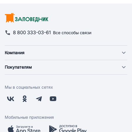
8 800 333-03-61
Все способы связи
Компания
О компании
Покупателям
Новости
Доставка
Фонд "Счастье в дом"
Оплата
Поставщикам
Мы в социальных сетях
Возврат
Арендодателям
Бонусная программа
Заводчикам
Магазины
Контакты
Скидки и акции
Обратная связь
Мобильные приложения
Бренды
Мобильное приложение