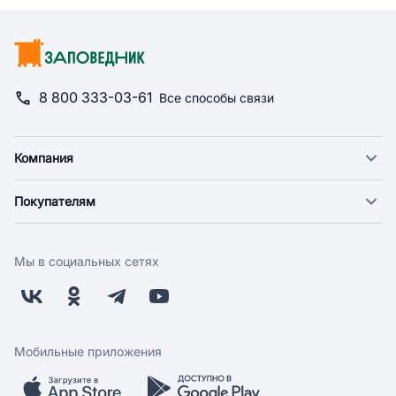
8 800 333-03-61
Все способы связи
Компания
О компании
Покупателям
Новости
Доставка
Фонд "Счастье в дом"
Оплата
Поставщикам
Мы в социальных сетях
Возврат
Арендодателям
Бонусная программа
Заводчикам
Магазины
Контакты
Скидки и акции
Обратная связь
Мобильные приложения
Бренды
Мобильное приложение