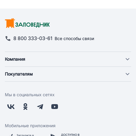
8 800 333-03-61
Все способы связи
Компания
О компании
Покупателям
Новости
Доставка
Фонд "Счастье в дом"
Оплата
Поставщикам
Мы в социальных сетях
Возврат
Арендодателям
Бонусная программа
Заводчикам
Магазины
Контакты
Скидки и акции
Обратная связь
Мобильные приложения
Бренды