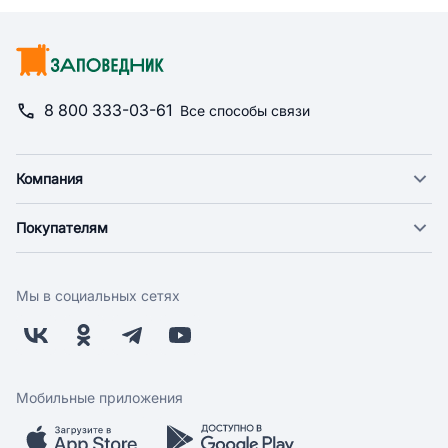
8 800 333-03-61
Все способы связи
Компания
О компании
Покупателям
Новости
Доставка
Фонд "Счастье в дом"
Оплата
Поставщикам
Мы в социальных сетях
Возврат
Арендодателям
Бонусная программа
Заводчикам
Магазины
Контакты
Скидки и акции
Обратная связь
Мобильные приложения
Бренды
Мобильное приложение