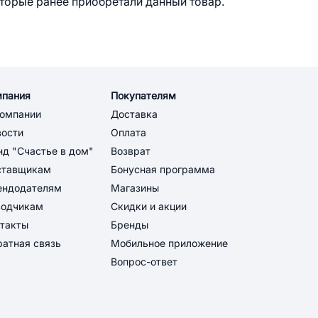
оторые ранее приобретали данный товар.
мпания
Покупателям
компании
Доставка
вости
Оплата
д "Счастье в дом"
Возврат
ставщикам
Бонусная программа
ендодателям
Магазины
водчикам
Скидки и акции
такты
Бренды
атная связь
Мобильное приложение
Вопрос-ответ