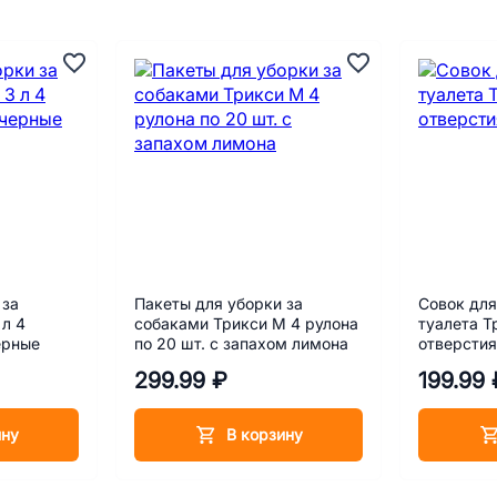
 за
Пакеты для уборки за
Совок для
 л 4
собаками Трикси M 4 рулона
туалета Т
ерные
по 20 шт. с запахом лимона
отверсти
299.99 ₽
199.99 
ину
В корзину