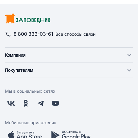
8 800 333-03-61
Все способы связи
Компания
О компании
Покупателям
Новости
Доставка
Фонд "Счастье в дом"
Оплата
Поставщикам
Мы в социальных сетях
Возврат
Арендодателям
Бонусная программа
Заводчикам
Магазины
Контакты
Скидки и акции
Обратная связь
Мобильные приложения
Бренды
Мобильное приложение