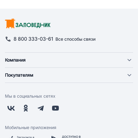
8 800 333-03-61
Все способы связи
Компания
О компании
Покупателям
Новости
Доставка
Фонд "Счастье в дом"
Оплата
Поставщикам
Мы в социальных сетях
Возврат
Арендодателям
Бонусная программа
Заводчикам
Магазины
Контакты
Скидки и акции
Обратная связь
Мобильные приложения
Бренды