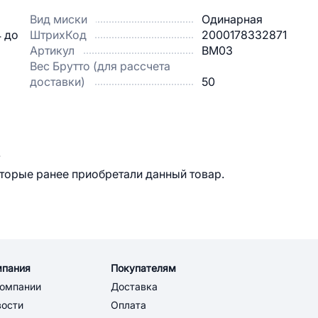
Вид миски
Одинарная
4 до
ШтрихКод
2000178332871
Артикул
ВМ03
Вес Брутто (для рассчета
доставки)
50
.
оторые ранее приобретали данный товар.
мпания
Покупателям
компании
Доставка
вости
Оплата