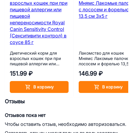
Диетический корм для
Лакомство для кошек
взрослых кошек при при
Мнямс Лакомые палочки 
пищевой аллергии или
лососем и форелью 13,5 
пищевой непереносимости
3х5 г
151.99 ₽
146.99 ₽
Royal Canin Sensitivity
Control (Cенситивити
контрол) в соусе 85 г
В корзину
В корзину
Отзывы
Отзывов пока нет
Чтобы оставить отзыв, необходимо авторизоваться.