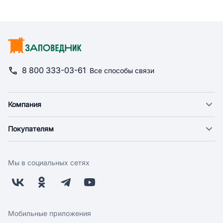
8 800 333-03-61
Все способы связи
Компания
О компании
Покупателям
Новости
Доставка
Фонд "Счастье в дом"
Оплата
Поставщикам
Мы в социальных сетях
Возврат
Арендодателям
Бонусная программа
Заводчикам
Магазины
Контакты
Скидки и акции
Обратная связь
Мобильные приложения