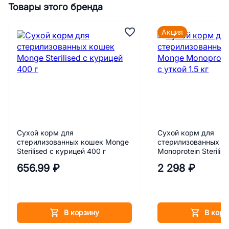
Товары этого бренда
Акция
Сухой корм для
Сухой корм для
стерилизованных кошек Monge
стерилизованных к
Sterilised с курицей 400 г
Monoprotein Sterilise
кг
656.99 ₽
2 298 ₽
В корзину
В корз