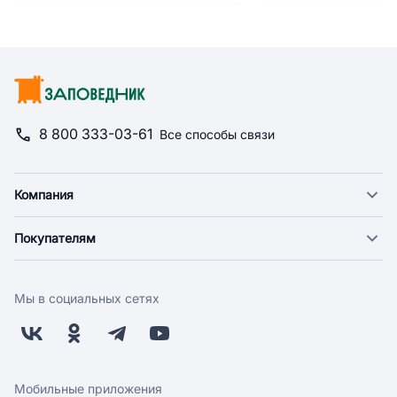
8 800 333-03-61
Все способы связи
Компания
О компании
Покупателям
Новости
Доставка
Фонд "Счастье в дом"
Оплата
Поставщикам
Мы в социальных сетях
Возврат
Арендодателям
Бонусная программа
Заводчикам
Магазины
Контакты
Скидки и акции
Обратная связь
Мобильные приложения