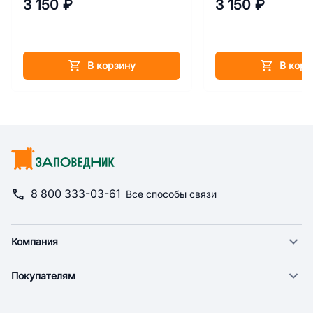
3 150 ₽
3 150 ₽
В корзину
В корз
8 800 333-03-61
Все способы связи
Компания
О компании
Покупателям
Новости
Доставка
Фонд "Счастье в дом"