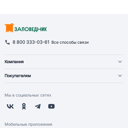
8 800 333-03-61
Все способы связи
Компания
О компании
Покупателям
Новости
Доставка
Фонд "Счастье в дом"
Оплата
Поставщикам
Мы в социальных сетях
Возврат
Арендодателям
Бонусная программа
Заводчикам
Магазины
Контакты
Скидки и акции
Обратная связь
Мобильные приложения