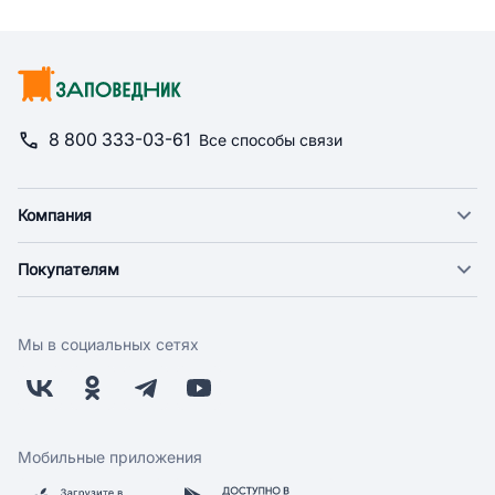
8 800 333-03-61
Все способы связи
Компания
О компании
Покупателям
Новости
Доставка
Фонд "Счастье в дом"
Оплата
Поставщикам
Мы в социальных сетях
Возврат
Арендодателям
Бонусная программа
Заводчикам
Магазины
Контакты
Скидки и акции
Обратная связь
Мобильные приложения
Бренды