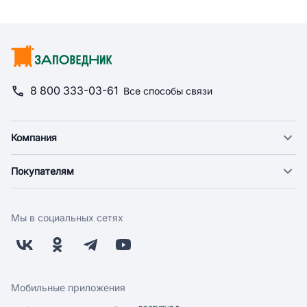
8 800 333-03-61
Все способы связи
Компания
О компании
Покупателям
Новости
Доставка
Фонд "Счастье в дом"
Оплата
Поставщикам
Мы в социальных сетях
Возврат
Арендодателям
Бонусная программа
Заводчикам
Магазины
Контакты
Скидки и акции
Обратная связь
Мобильные приложения
Бренды