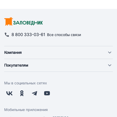
8 800 333-03-61
Все способы связи
Компания
О компании
Покупателям
Новости
Доставка
Фонд "Счастье в дом"
Оплата
Поставщикам
Мы в социальных сетях
Возврат
Арендодателям
Бонусная программа
Заводчикам
Магазины
Контакты
Скидки и акции
Обратная связь
Мобильные приложения
Бренды