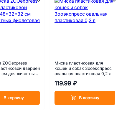
а ZOOexpress
Миска пластиковая для
ластиковой дверцей
кошек и собак Зооэкспресс
 см для животных
овальная пластиковая 0,2 л
ая
119.99 ₽
В корзину
В корзину