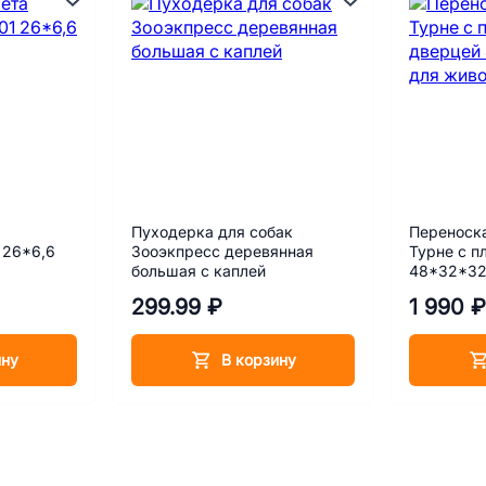
Пуходерка для собак
Переноск
 26*6,6
Зооэкпресс деревянная
Турне с п
большая с каплей
48*32*32
фиолетов
299.99 ₽
1 990 ₽
ину
В корзину