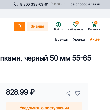
(с 9 до 21)
8 800 333-03-61
Все способы связи
0
0
Знания
Войти
Избранное
Корзина
Бренды
Уценка
Акции
епками, черный 50 мм 55-65
828.99 ₽
Уведомить о поступлении