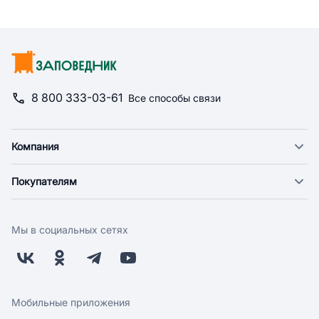
8 800 333-03-61
Все способы связи
Компания
О компании
Покупателям
Новости
Доставка
Фонд "Счастье в дом"
Оплата
Поставщикам
Мы в социальных сетях
Возврат
Арендодателям
Бонусная программа
Заводчикам
Магазины
Контакты
Скидки и акции
Обратная связь
Мобильные приложения
Бренды