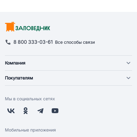
8 800 333-03-61
Все способы связи
Компания
О компании
Покупателям
Новости
Доставка
Фонд "Счастье в дом"
Оплата
Поставщикам
Мы в социальных сетях
Возврат
Арендодателям
Бонусная программа
Заводчикам
Магазины
Контакты
Скидки и акции
Обратная связь
Мобильные приложения
Бренды