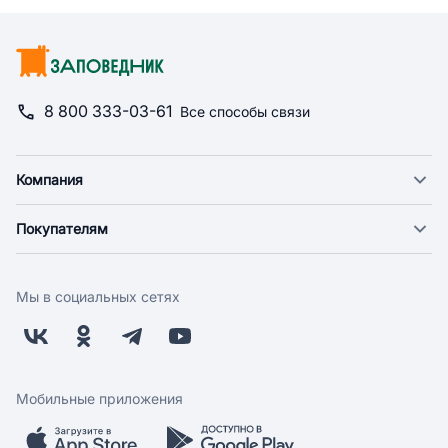
8 800 333-03-61
Все способы связи
Компания
О компании
Покупателям
Новости
Доставка
Фонд "Счастье в дом"
Оплата
Поставщикам
Мы в социальных сетях
Возврат
Арендодателям
Бонусная программа
Заводчикам
Магазины
Контакты
Скидки и акции
Обратная связь
Мобильные приложения
Бренды
Мобильное приложение