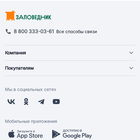
8 800 333-03-61
Все способы связи
Компания
О компании
Покупателям
Новости
Доставка
Фонд "Счастье в дом"
Оплата
Поставщикам
Мы в социальных сетях
Возврат
Арендодателям
Бонусная программа
Заводчикам
Магазины
Контакты
Скидки и акции
Обратная связь
Мобильные приложения
Бренды
Мобильное приложение