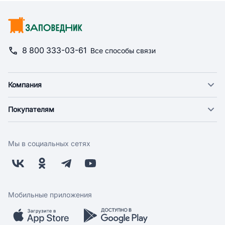
8 800 333-03-61
Все способы связи
Компания
О компании
Покупателям
Новости
Доставка
Фонд "Счастье в дом"
Оплата
Поставщикам
Мы в социальных сетях
Возврат
Арендодателям
Бонусная программа
Заводчикам
Магазины
Контакты
Скидки и акции
Обратная связь
Мобильные приложения
Бренды
Мобильное приложение