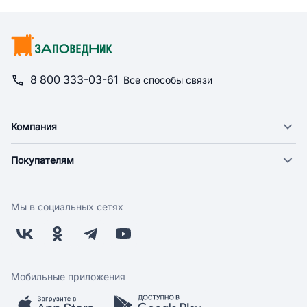
8 800 333-03-61
Все способы связи
Компания
О компании
Покупателям
Новости
Доставка
Фонд "Счастье в дом"
Оплата
Поставщикам
Мы в социальных сетях
Возврат
Арендодателям
Бонусная программа
Заводчикам
Магазины
Контакты
Скидки и акции
Обратная связь
Мобильные приложения
Бренды