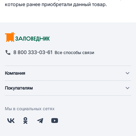
которые ранее приобретали данный товар.
8 800 333-03-61
Все способы связи
Компания
О компании
Покупателям
Новости
Доставка
Фонд "Счастье в дом"
Оплата
Поставщикам
Мы в социальных сетях
Возврат
Арендодателям
Бонусная программа
Заводчикам
Магазины
Контакты