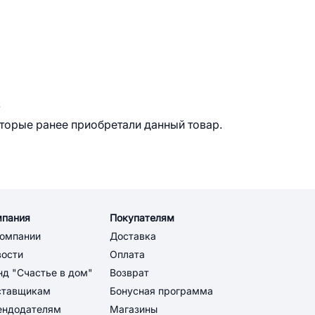
.
оторые ранее приобретали данный товар.
мпания
Покупателям
компании
Доставка
вости
Оплата
д "Счастье в дом"
Возврат
ставщикам
Бонусная программа
ендодателям
Магазины