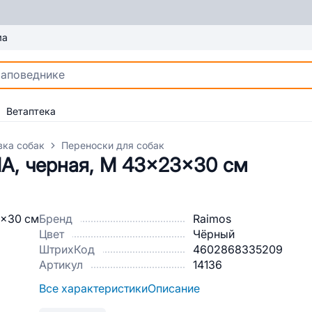
ма
Ветаптека
вка собак
Переноски для собак
A, черная, M 43x23x30 см
Бренд
Raimos
Цвет
Чёрный
ШтрихКод
4602868335209
Артикул
14136
Все характеристики
Описание