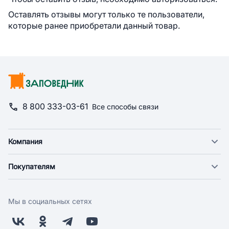
Оставлять отзывы могут только те пользователи,
которые ранее приобретали данный товар.
8 800 333-03-61
Все способы связи
Компания
О компании
Покупателям
Новости
Доставка
Фонд "Счастье в дом"
Оплата
Поставщикам
Мы в социальных сетях
Возврат
Арендодателям
Бонусная программа
Заводчикам