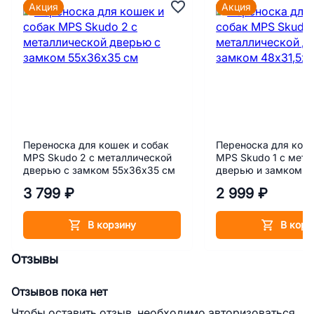
Акция
Акция
Переноска для кошек и собак
Переноска для коше
MPS Skudo 2 с металлической
MPS Skudo 1 с мета
дверью с замком 55х36х35 см
дверью и замком 4
см
3 799 ₽
2 999 ₽
В корзину
В корз
Отзывы
Отзывов пока нет
Чтобы оставить отзыв, необходимо авторизоваться.