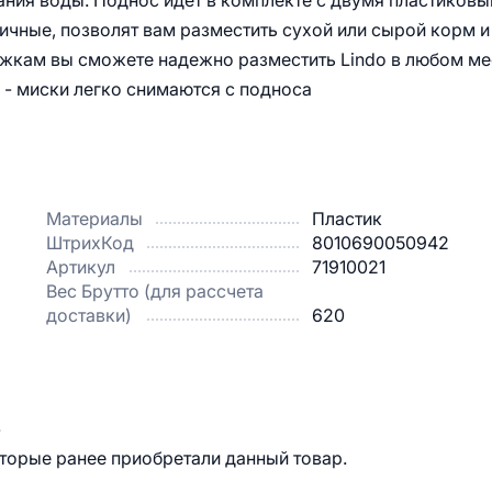
ания воды. Поднос идет в комплекте с двумя пластиков
ктичные, позволят вам разместить сухой или сырой корм и
жкам вы сможете надежно разместить Lindo в любом ме
и - миски легко снимаются с подноса
Материалы
Пластик
ШтрихКод
8010690050942
Артикул
71910021
Вес Брутто (для рассчета
доставки)
620
.
оторые ранее приобретали данный товар.