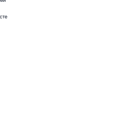
ыми
сте