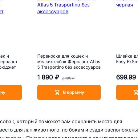
ек и
Переноска для кошек и
Шлейка дл
Ферпласт
мелких собак Ферпласт Atlas
Easy ExSm
 бюджет
5 Trasportino без аксессуаров
1 890 ₽
699.99
2 490 ₽
ину
В корзину
 собак, который поможет вам сохранить место для
место для лап животного, по бокам и сзади расположены