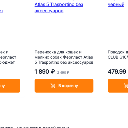
ек и
Переноска для кошек и
Поводок д
Ферпласт
мелких собак Ферпласт Atlas
CLUB G10
 бюджет
5 Trasportino без аксессуаров
1 890 ₽
479.99
2 490 ₽
ину
В корзину