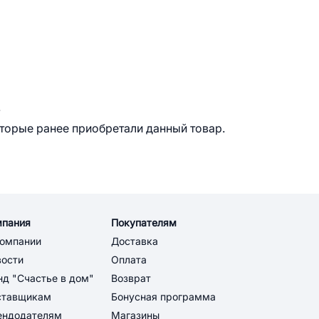
.
оторые ранее приобретали данный товар.
мпания
Покупателям
компании
Доставка
вости
Оплата
д "Счастье в дом"
Возврат
ставщикам
Бонусная программа
ендодателям
Магазины