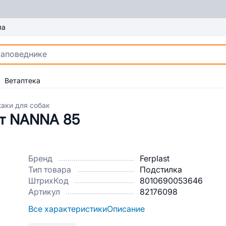
ма
Ветаптека
аки для собак
ст NANNA 85
Бренд
Ferplast
Тип товара
Подстилка
ШтрихКод
8010690053646
Артикул
82176098
Все характеристики
Описание