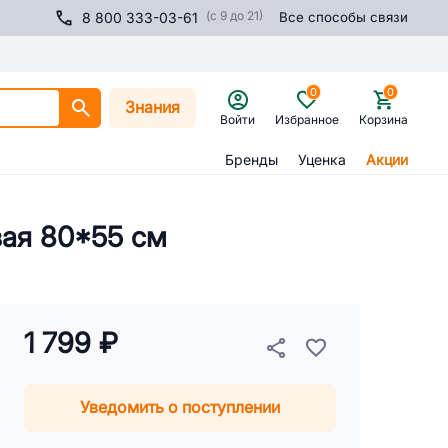
(с 9 до 21)
8 800 333-03-61
Все способы связи
0
0
Знания
Войти
Избранное
Корзина
Бренды
Уценка
Акции
вая 80*55 см
1 799 ₽
Уведомить о поступлении