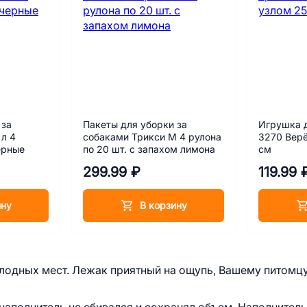
 за
Пакеты для уборки за
Игрушка д
 л 4
собаками Трикси M 4 рулона
3270 Верё
ерные
по 20 шт. с запахом лимона
см
299.99 ₽
119.99 
ину
В корзину
холодных мест. Лежак приятный на ощупь, Вашему питомц