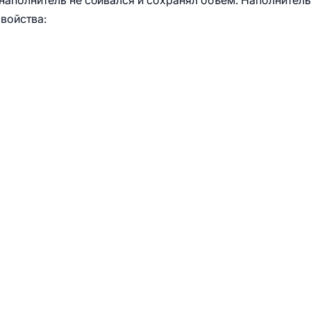
 наполнитель не сбивался и сохранял объем. Наполнитель
войства: