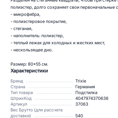
Разделен на стеганные квадраты, чтобы при стирке
полиэстер, долго сохраняет свои первоначальные с
- микрофибра,
- полиэстеровое покрытие,
- стеганая,
- наполнитель: полиэстер,
- теплый лежак для холодных и жестких мест,
- нескользящее дно.
Размер: 80*55 см.
Характеристики
Бренд
Trixie
Страна
Германия
Тип товара
Подстилка
ШтрихКод
4047974370636
Артикул
37063
Вес Брутто (для рассчета
доставки)
540