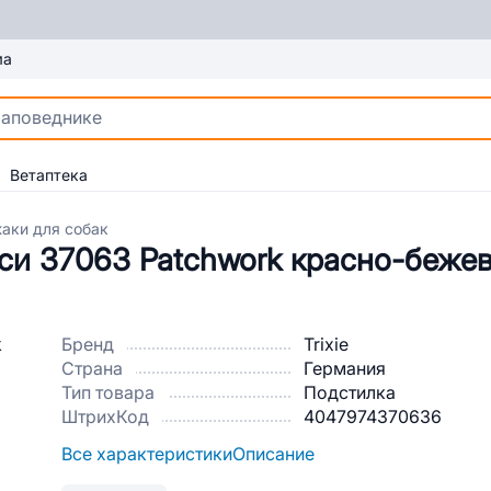
ма
Ветаптека
аки для собак
си 37063 Patchwork красно-беже
Бренд
Trixie
Страна
Германия
Тип товара
Подстилка
ШтрихКод
4047974370636
Все характеристики
Описание