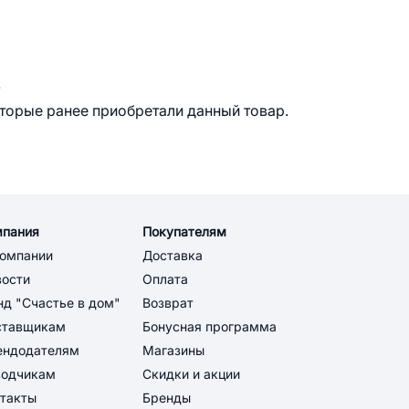
.
оторые ранее приобретали данный товар.
мпания
Покупателям
компании
Доставка
вости
Оплата
д "Счастье в дом"
Возврат
ставщикам
Бонусная программа
ендодателям
Магазины
водчикам
Скидки и акции
такты
Бренды