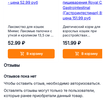
Лакомство для кошек
Диетический корм для
Мнямс Лакомые палочки с
взрослых кошек при
уткой и кроликом 13,5 см 1
расстройствах
шт. 5 г
пищеварения Royal Canin
52.99 ₽
151.99 ₽
Gastrointestinal
(Гастроинтестинал) 85 г
В корзину
В корзину
Отзывы
Отзывов пока нет
Чтобы оставить отзыв, необходимо авторизоваться.
Оставлять отзывы могут только те пользователи,
которые ранее приобретали данный товар.