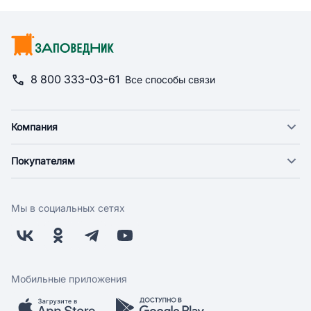
8 800 333-03-61
Все способы связи
Компания
О компании
Покупателям
Новости
Доставка
Фонд "Счастье в дом"
Оплата
Поставщикам
Мы в социальных сетях
Возврат
Арендодателям
Бонусная программа
Заводчикам
Магазины
Контакты
Скидки и акции
Обратная связь
Мобильные приложения
Бренды
Мобильное приложение