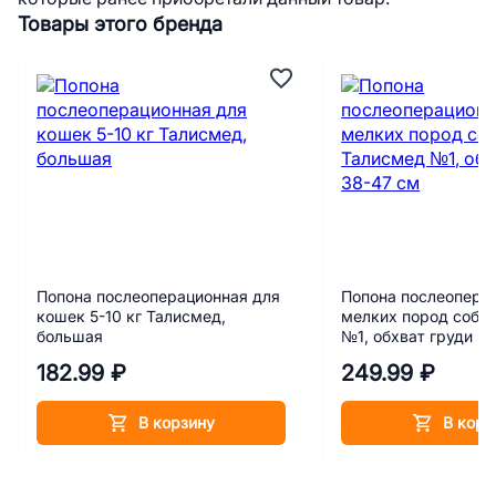
Товары этого бренда
Попона послеоперационная для
Попона послеопера
кошек 5-10 кг Талисмед,
мелких пород соба
большая
№1, обхват груди 3
182.99 ₽
249.99 ₽
В корзину
В корз