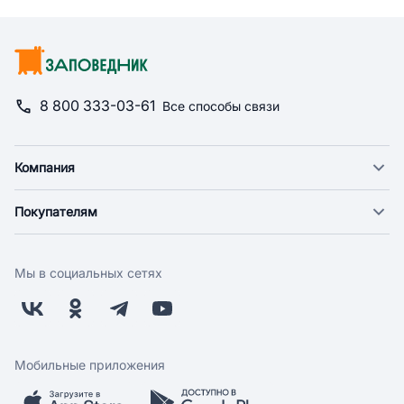
8 800 333-03-61
Все способы связи
Компания
О компании
Покупателям
Новости
Доставка
Фонд "Счастье в дом"
Оплата
Поставщикам
Мы в социальных сетях
Возврат
Арендодателям
Бонусная программа
Заводчикам
Магазины
Контакты
Скидки и акции
Обратная связь
Мобильные приложения
Бренды