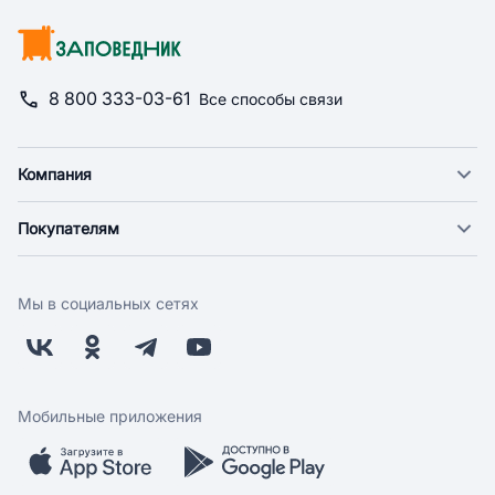
8 800 333-03-61
Все способы связи
Компания
О компании
Покупателям
Новости
Доставка
Фонд "Счастье в дом"
Оплата
Поставщикам
Мы в социальных сетях
Возврат
Арендодателям
Бонусная программа
Заводчикам
Магазины
Контакты
Скидки и акции
Обратная связь
Мобильные приложения
Бренды
Мобильное приложение