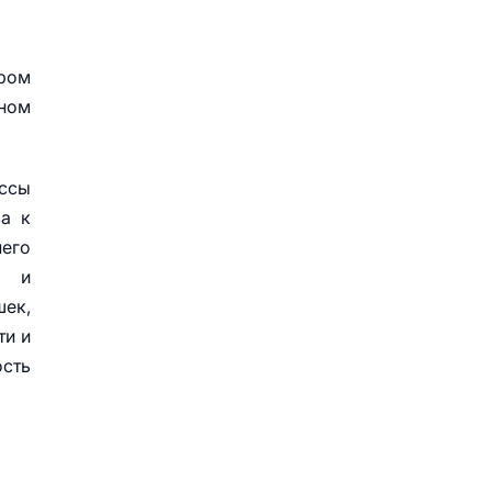
ром
ном
ессы
ва к
него
ы и
шек,
ти и
сть