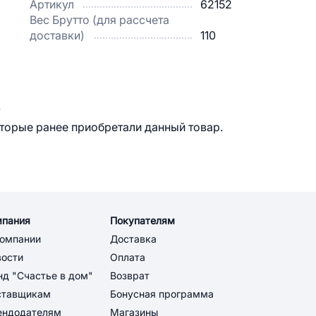
Артикул
62152
Вес Брутто (для рассчета
доставки)
110
.
оторые ранее приобретали данный товар.
мпания
Покупателям
компании
Доставка
вости
Оплата
д "Счастье в дом"
Возврат
ставщикам
Бонусная программа
ендодателям
Магазины