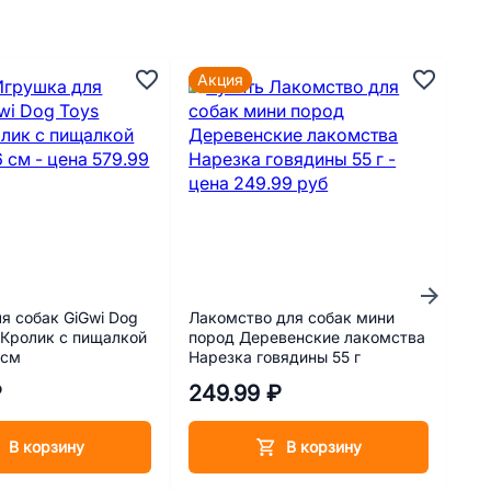
Акция
я собак GiGwi Dog
Лакомство для собак мини
Кап
 Кролик с пищалкой
пород Деревенские лакомства
вну
 см
Нарезка говядины 55 г
соб
Qua
₽
249.99 ₽
90
В корзину
В корзину