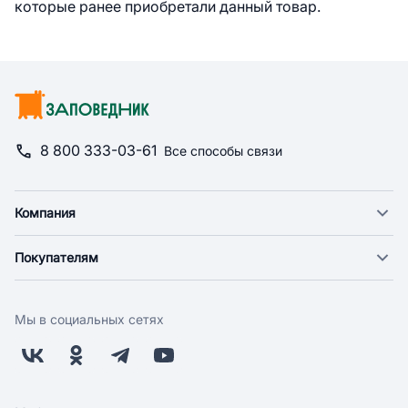
которые ранее приобретали данный товар.
8 800 333-03-61
Все способы связи
Компания
О компании
Покупателям
Новости
Доставка
Фонд "Счастье в дом"
Оплата
Поставщикам
Мы в социальных сетях
Возврат
Арендодателям
Бонусная программа
Заводчикам
Магазины
Контакты
Скидки и акции