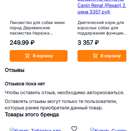
Лакомство для собак мини
Диетический корм для
пород Деревенские
взрослых собак для
лакомства Нарезка
поддержания функции
говядины 55 г
почек при острой или
249.99 ₽
3 357 ₽
хронической болезни поч
Royal Canin Renal (Ренал) 
кг
В корзину
В корзину
Отзывы
Отзывов пока нет
Чтобы оставить отзыв, необходимо авторизоваться.
Оставлять отзывы могут только те пользователи,
которые ранее приобретали данный товар.
Товары этого бренда