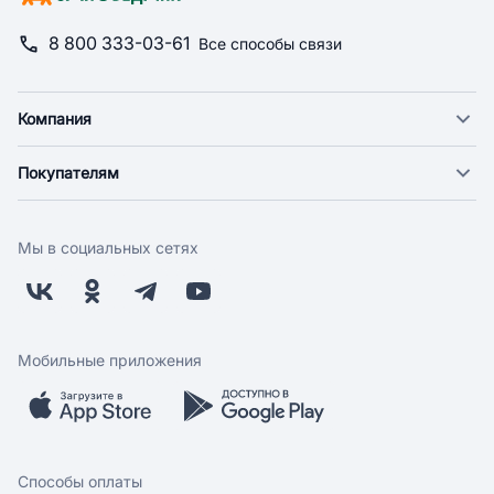
8 800 333-03-61
Все способы связи
Компания
О компании
Покупателям
Новости
Доставка
Фонд "Счастье в дом"
Оплата
Поставщикам
Мы в социальных сетях
Возврат
Арендодателям
Бонусная программа
Заводчикам
Магазины
Контакты
Скидки и акции
Обратная связь
Мобильные приложения
Бренды
Мобильное приложение
Вопрос-ответ
Способы оплаты