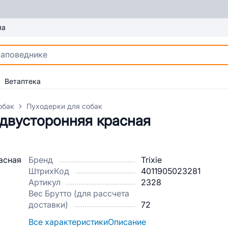
ма
Ветаптека
обак
Пуходерки для собак
х двусторонняя красная
Бренд
Trixie
ШтрихКод
4011905023281
Артикул
2328
Вес Брутто (для рассчета
доставки)
72
Все характеристики
Описание