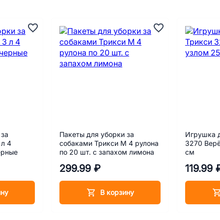
 за
Пакеты для уборки за
Игрушка д
 л 4
собаками Трикси M 4 рулона
3270 Верё
ерные
по 20 шт. с запахом лимона
см
299.99 ₽
119.99 
ину
В корзину