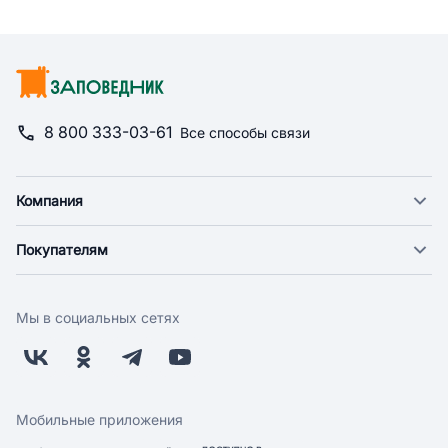
8 800 333-03-61
Все способы связи
Компания
О компании
Покупателям
Новости
Доставка
Фонд "Счастье в дом"
Оплата
Поставщикам
Мы в социальных сетях
Возврат
Арендодателям
Бонусная программа
Заводчикам
Магазины
Контакты
Скидки и акции
Обратная связь
Мобильные приложения
Бренды