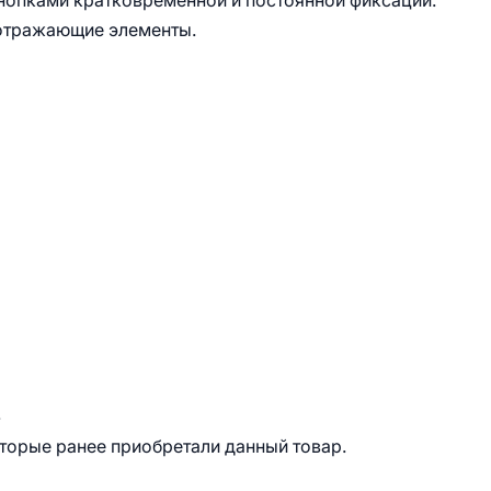
кнопками кратковременной и постоянной фиксации.
оотражающие элементы.
.
оторые ранее приобретали данный товар.