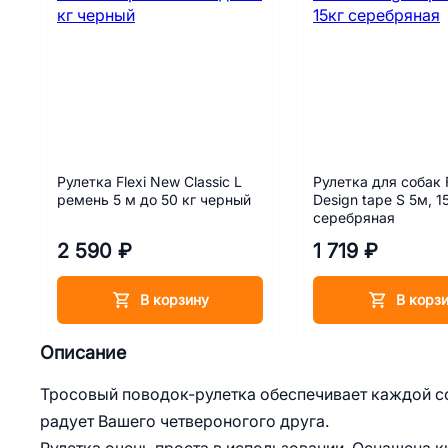
Рулетка Flexi New Classic L
Рулетка для собак F
ремень 5 м до 50 кг черный
Design tape S 5м, 1
серебряная
2 590 ₽
1 719 ₽
В корзину
В корз
Описание
Тросовый поводок-рулетка обеспечивает каждой со
радует Вашего четвероногого друга.