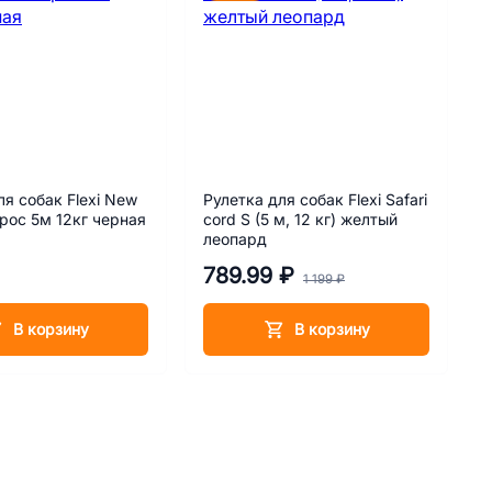
ля собак Flexi New
Рулетка для собак Flexi Safari
Classic S трос 5м 12кг черная
cord S (5 м, 12 кг) желтый
леопард
789.99 ₽
1 199 ₽
В корзину
В корзину