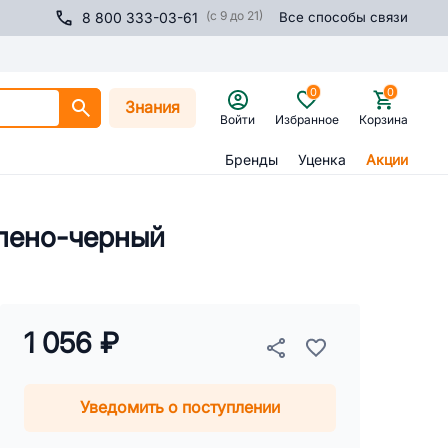
(с 9 до 21)
8 800 333-03-61
Все способы связи
0
0
Знания
Войти
Избранное
Корзина
Бренды
Уценка
Акции
елено-черный
1 056 ₽
Уведомить о поступлении