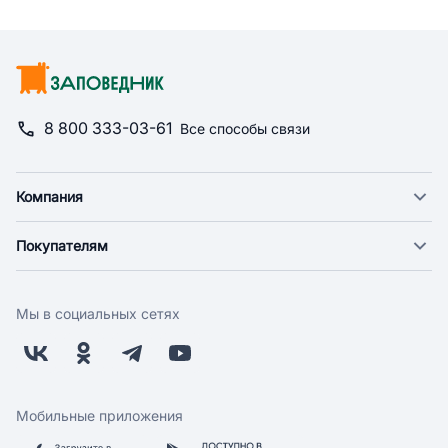
8 800 333-03-61
Все способы связи
Компания
О компании
Покупателям
Новости
Доставка
Фонд "Счастье в дом"
Оплата
Поставщикам
Мы в социальных сетях
Возврат
Арендодателям
Бонусная программа
Заводчикам
Магазины
Контакты
Скидки и акции
Обратная связь
Мобильные приложения
Бренды