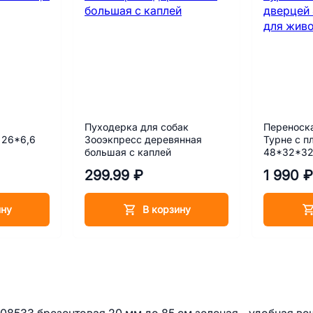
Пуходерка для собак
Переноск
 26*6,6
Зооэкпресс деревянная
Турне с п
большая с каплей
48*32*32
фиолетов
299.99 ₽
1 990 ₽
ину
В корзину