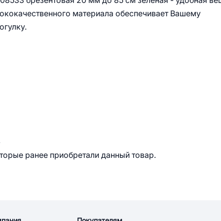
08533 брезентовая 20 мм до 85 см зеленая - удобная ве
сококачественного материала обеспечивает Вашему
огулку.
.
оторые ранее приобретали данный товар.
мпания
Покупателям