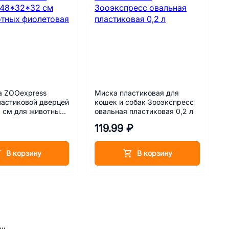
а ZOOexpress
Миска пластиковая для
ластиковой дверцей
кошек и собак Зооэкспресс
 см для животных
овальная пластиковая 0,2 л
ая
119.99 ₽
В корзину
В корзину