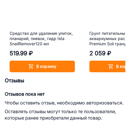
Средство для удаления улиток,
Грунт питательный 
планарий, пиявок, гидр Ista
аквариумных растен
SnailRemover120 мл
Premium Soil гранулы
606 3 л
519.99 ₽
2 059 ₽
В корзину
В корз
Отзывы
Отзывов пока нет
Чтобы оставить отзыв, необходимо авторизоваться.
Оставлять отзывы могут только те пользователи,
которые ранее приобретали данный товар.