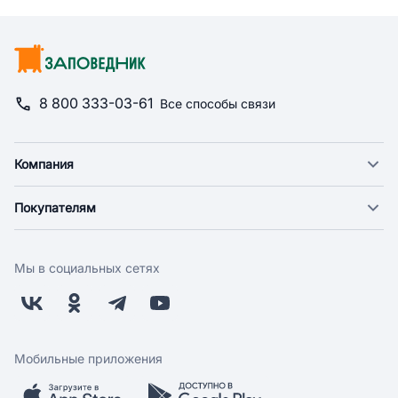
8 800 333-03-61
Все способы связи
Компания
О компании
Покупателям
Новости
Доставка
Фонд "Счастье в дом"
Оплата
Поставщикам
Мы в социальных сетях
Возврат
Арендодателям
Бонусная программа
Заводчикам
Магазины
Контакты
Скидки и акции
Обратная связь
Мобильные приложения
Бренды