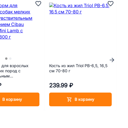
 для взрослых
Кость из жил Triol PB-6,5, 16,5
Кап
их пород с
см 70-80 г
вну
льным
соб
ем Cibau Sensitive
Qua
₽
239.99 ₽
90
 ягненком 800 г
В корзину
В корзину