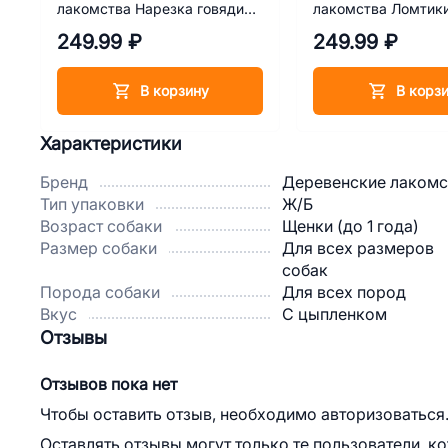
лакомства Нарезка говядины
лакомства Ломтик
55 г
крольчатины 55 г
249.99 ₽
249.99 ₽
В корзину
В корз
Характеристики
Бренд
Деревенские лакомс
Тип упаковки
Ж/Б
Возраст собаки
Щенки (до 1 года)
Размер собаки
Для всех размеров
собак
Порода собаки
Для всех пород
Вкус
С цыпленком
Отзывы
Отзывов пока нет
Чтобы оставить отзыв, необходимо авторизоваться
Оставлять отзывы могут только те пользователи, к