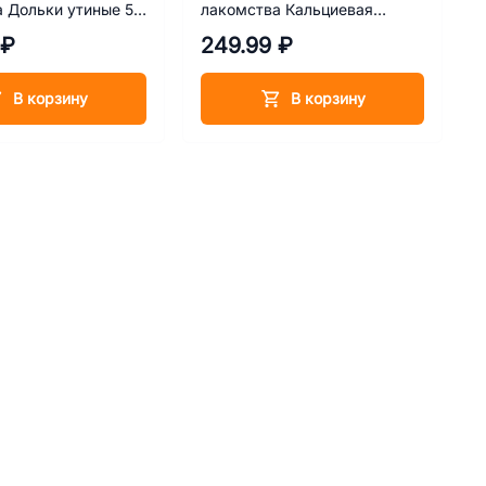
 Дольки утиные 55
лакомства Кальциевая
косточка с уткой 55 г
 ₽
249.99 ₽
В корзину
В корзину