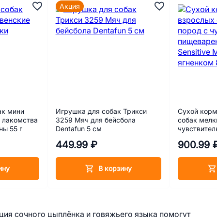
Акция
ак мини
Игрушка для собак Трикси
Сухой корм
 лакомства
3259 Мяч для бейсбола
собак мелк
ы 55 г
Dentafun 5 см
чувствите
пищеварени
449.99 ₽
900.99 
Mini Lamb с
ину
В корзину
ция сочного цыплёнка и говяжьего языка помогут