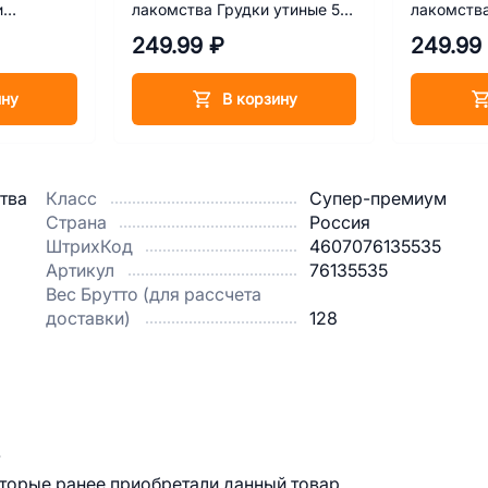
и
лакомства Грудки утиные 55
лакомства
г
г
249.99 ₽
249.99
ину
В корзину
тва
Класс
Супер-премиум
Страна
Россия
ШтрихКод
4607076135535
Артикул
76135535
Вес Брутто (для рассчета
доставки)
128
.
оторые ранее приобретали данный товар.