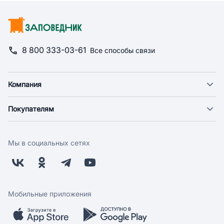
8 800 333-03-61
Все способы связи
Компания
О компании
Покупателям
Новости
Доставка
Фонд "Счастье в дом"
Оплата
Поставщикам
Мы в социальных сетях
Возврат
Арендодателям
Бонусная программа
Заводчикам
Магазины
Контакты
Скидки и акции
Обратная связь
Мобильные приложения
Бренды
Мобильное приложение