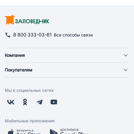
8 800 333-03-61
Все способы связи
Компания
О компании
Покупателям
Новости
Доставка
Фонд "Счастье в дом"
Оплата
Поставщикам
Мы в социальных сетях
Возврат
Арендодателям
Бонусная программа
Заводчикам
Магазины
Контакты
Скидки и акции
Обратная связь
Мобильные приложения
Бренды