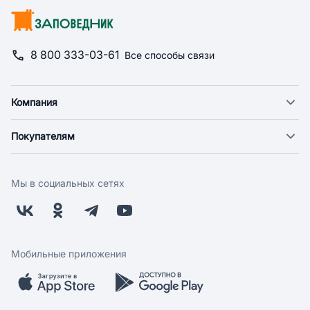
8 800 333-03-61
Все способы связи
Компания
О компании
Покупателям
Новости
Доставка
Фонд "Счастье в дом"
Оплата
Поставщикам
Мы в социальных сетях
Возврат
Арендодателям
Бонусная программа
Заводчикам
Магазины
Контакты
Скидки и акции
Обратная связь
Мобильные приложения
Бренды
Мобильное приложение
Вопрос-ответ