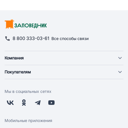
8 800 333-03-61
Все способы связи
Компания
О компании
Покупателям
Новости
Доставка
Фонд "Счастье в дом"
Оплата
Поставщикам
Мы в социальных сетях
Возврат
Арендодателям
Бонусная программа
Заводчикам
Магазины
Контакты
Скидки и акции
Обратная связь
Мобильные приложения
Бренды