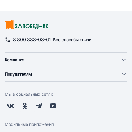
8 800 333-03-61
Все способы связи
Компания
О компании
Покупателям
Новости
Доставка
Фонд "Счастье в дом"
Оплата
Поставщикам
Мы в социальных сетях
Возврат
Арендодателям
Бонусная программа
Заводчикам
Магазины
Контакты
Скидки и акции
Обратная связь
Мобильные приложения
Бренды