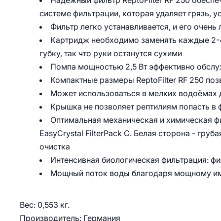
Надёжный фильтр ReptoFilter RF 250 обесп
системе фильтрации, которая удаляет грязь, 
Фильтр легко устанавливается, и его очень
Картридж необходимо заменять каждые 2-
губку, так что руки останутся сухими
Помпа мощностью 2,5 Вт эффективно обслу
Компактные размеры ReptoFilter RF 250 по
Может использоваться в мелких водоёмах 
Крышка не позволяет рептилиям попасть в
Оптимальная механическая и химическая ф
EasyCrystal FilterPack C. Белая сторона - гру
очистка
Интенсивная биологическая фильтрация: фил
Мощный поток воды благодаря мощному и
Вес: 0,553 кг.
Производитель: Германия