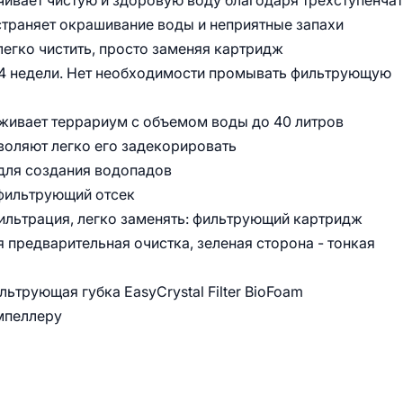
ечивает чистую и здоровую воду благодаря трехступенча
устраняет окрашивание воды и неприятные запахи
 легко чистить, просто заменяя картридж
4 недели. Нет необходимости промывать фильтрующую
живает террариум с объемом воды до 40 литров
зволяют легко его задекорировать
для создания водопадов
 фильтрующий отсек
ильтрация, легко заменять: фильтрующий картридж
бая предварительная очистка, зеленая сторона - тонкая
ьтрующая губка EasyCrystal Filter BioFoam
мпеллеру