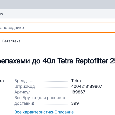
ма
Ветаптека
пахами до 40л Tetra Reptofilter 
Бренд
Tetra
ШтрихКод
4004218189867
Артикул
189867
Вес Брутто (для рассчета
доставки)
399
Все характеристики
Описание