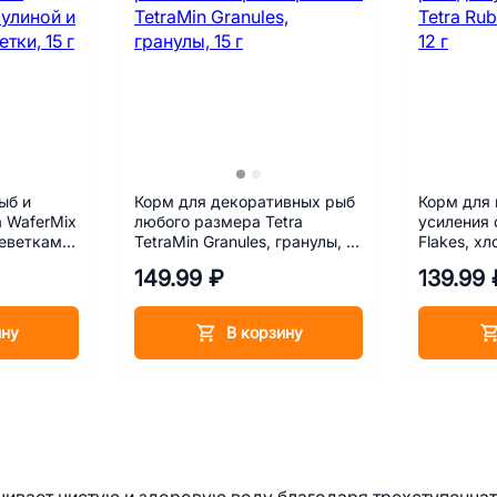
ыб и
Корм для декоративных рыб
Корм для 
a WaferMix
любого размера Tetra
усиления 
реветками,
TetraMin Granules, гранулы, 15
Flakes, хл
г
149.99 ₽
139.99 
ину
В корзину